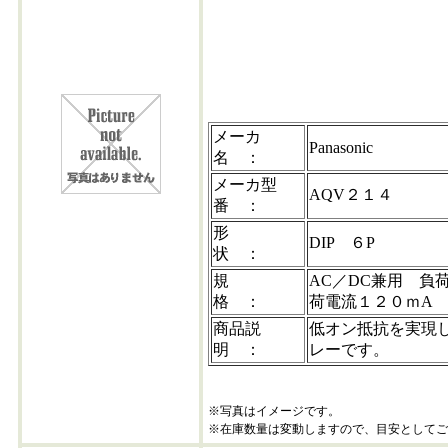
aqv214
メーカ
Panasonic
名 ：
メーカ型
AQV２１４
番 ：
形
DIP ６P
状 ：
規
AC／DC兼用 負
格 ：
荷電流１２０ｍA
商品説
低オン抵抗を実現
明 ：
レーです。
※写真はイメージです。
※在庫数量は変動しますので、目安としてご