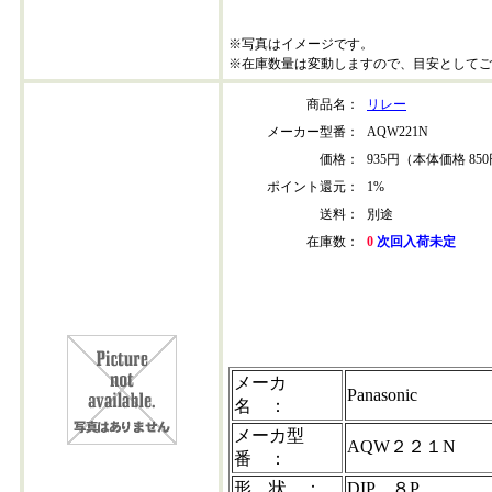
※写真はイメージです。
※在庫数量は変動しますので、目安としてご
商品名：
リレー
メーカー型番：
AQW221N
価格：
935円（本体価格 85
ポイント還元：
1%
送料：
別途
在庫数：
0
次回入荷未定
aqw221n
メーカ
Panasonic
名 ：
メーカ型
AQW２２１N
番 ：
形 状 ：
DIP ８P