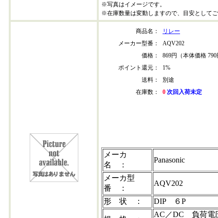
※写真はイメージです。
※在庫数量は変動しますので、目安としてご
商品名：
リレー
メーカー型番：
AQV202
価格：
869円（本体価格 79
ポイント還元：
1%
送料：
別途
在庫数：
0
次回入荷未定
aqv202
メーカ
Panasonic
名 ：
メーカ型
AQV202
番 ：
形 状 ：
DIP ６P
AC／DC 負荷