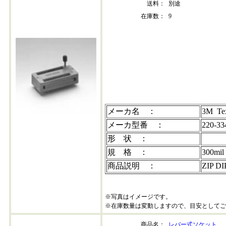
送料：
別途
在庫数：
9
220-3342-00-0602
メーカ名 ：
3M Tex
メーカ型番 ：
220-33
形 状 ：
規 格 ：
300mi
商品説明 ：
ZIP 
※写真はイメージです。
※在庫数量は変動しますので、目安としてご
商品名：
レバー式ソケット