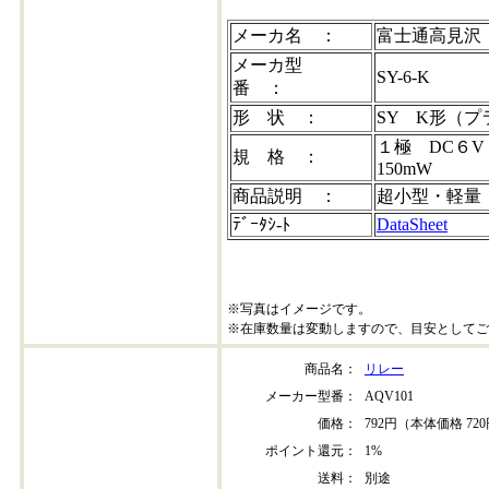
メーカ名 ：
富士通高見沢
メーカ型
SY-6-K
番 ：
形 状 ：
SY K形（
１極 DC６V
規 格 ：
150mW
商品説明 ：
超小型・軽量
ﾃﾞｰﾀｼ-ﾄ
DataSheet
※写真はイメージです。
※在庫数量は変動しますので、目安としてご
商品名：
リレー
メーカー型番：
AQV101
価格：
792円（本体価格 72
ポイント還元：
1%
送料：
別途