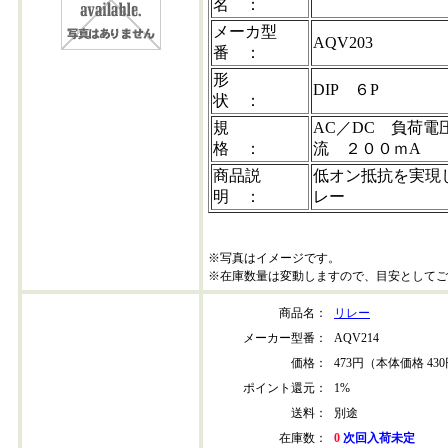
名 ：
メーカ型
AQV203
番 ：
形
DIP ６P
状 ：
規
AC／DC 負荷電
格 ：
流 ２００ｍA
商品説
低オン抵抗を実現
明 ：
レー
※写真はイメージです。
※在庫数量は変動しますので、目安としてご
商品名：
リレー
メーカー型番：
AQV214
価格：
473円（本体価格 43
ポイント還元：
1%
送料：
別途
在庫数：
0
次回入荷未定