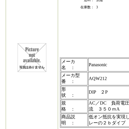
送料：
別途
在庫数：
3
aqw212
メーカ
Panasonic
名 ：
メーカ型
AQW212
番 ：
形
DIP ２P
状 ：
規
AC／DC 負荷電
格 ：
流 ３５０ｍA
商品説
低オン抵抗を実現
明 ：
レーの２ｂダイプ