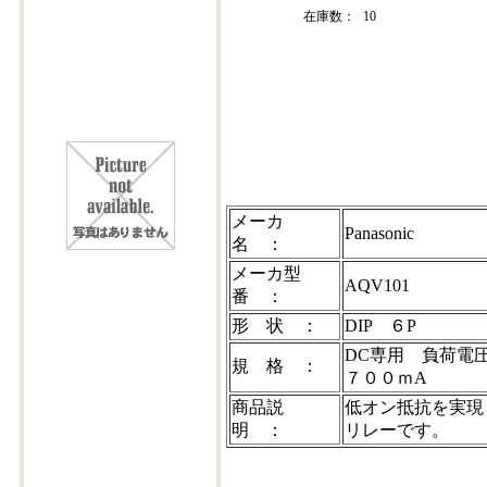
在庫数：
10
aqv101
メーカ
Panasonic
名 ：
メーカ型
AQV101
番 ：
形 状 ：
DIP ６P
DC専用 負荷電
規 格 ：
７００ｍA
商品説
低オン抵抗を実現
明 ：
リレーです。