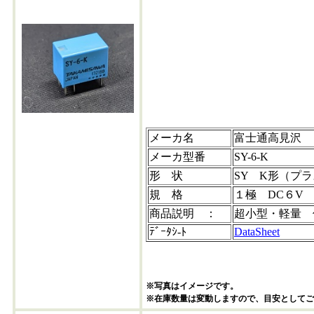
sy-6-k-202310*2
メーカ名
富士通高見沢
メーカ型番
SY-6-K
形 状
SY K形（プ
規 格
１極 DC６V 2
商品説明 ：
超小型・軽量 
ﾃﾞｰﾀｼ-ﾄ
DataSheet
※写真はイメージです。
※在庫数量は変動しますので、目安としてご