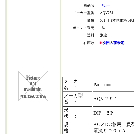
商品名：
リレー
メーカー型番：
AQV251
価格：
561円（本体価格 51
ポイント還元：
1%
送料：
別途
在庫数：
0
次回入荷未定
aqv251
メーカ
Panasonic
名 ：
メーカ型
AQV２５１
番 ：
形
DIP ６P
状 ：
規
AC／DC兼用 負
格 ：
電流５００ｍA