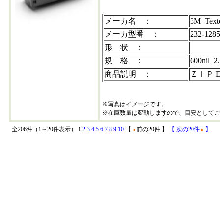
メーカ名 ：
3M Text
メーカ型番 ：
232-1285
形 状 ：
規 格 ：
600nil
商品説明 ：
ＺＩＰ 
※写真はイメージです。
※在庫数量は変動しますので、目安としてご
全206件（1～20件表示）
1
2
3
4
5
6
7
8
9
10
【
前の20件 】
【 次の20件
】