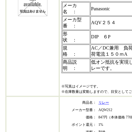
メーカ
Panasonic
名 ：
メーカ型
AQV２５４
番 ：
形
DIP ６P
状 ：
規
AC／DC兼用 負
格 ：
荷電流１５０ｍA
商品説
低オン抵抗を実現
明 ：
レーです。
※写真はイメージです。
※在庫数量は変動しますので、目安としてご
商品名：
リレー
メーカー型番：
AQW212
価格：
847円（本体価格 77
ポイント還元：
1%