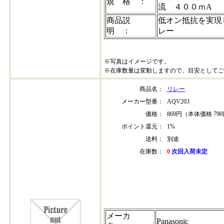
規 格 ：
流 ４００ｍA
商品説
低オン抵抗を実現
明 ：
レー
※写真はイメージです。
※在庫数量は変動しますので、目安としてご
商品名：
リレー
メーカー型番：
AQV203
価格：
869円（本体価格 79
ポイント還元：
1%
送料：
別途
在庫数：
0
次回入荷未定
aqv203
メーカ
Panasonic