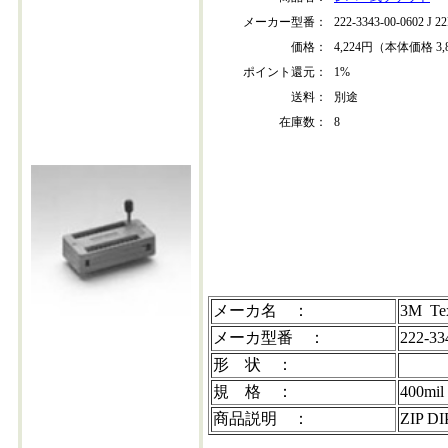
メーカー型番：
222-3343-00-0602 J 
価格：
4,224円（本体価格 3,
ポイント還元：
1%
送料：
別途
在庫数：
8
222-3343-00-0602
メーカ名 ：
3M Tex
メーカ型番 ：
222-33
形 状 ：
規 格 ：
400mi
商品説明 ：
ZIP 