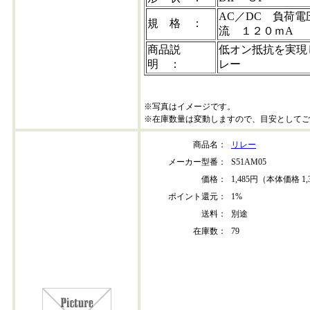
AC／DC 負荷
規 格 ：
流 １２０ｍA
商品説
低オン抵抗を実現
明 ：
レー
※写真はイメージです。
※在庫数量は変動しますので、目安としてご
商品名：
リレー
メーカー型番：
S51AM05
価格：
1,485円（本体価格 1,
ポイント還元：
1%
送料：
別途
在庫数：
79
s51am05