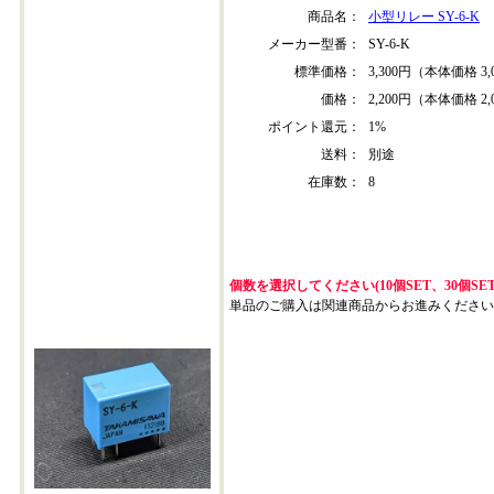
商品名：
小型リレー SY-6-K
メーカー型番：
SY-6-K
標準価格：
3,300円（本体価格 3,
価格：
2,200円（本体価格 2,
ポイント還元：
1%
送料：
別途
在庫数：
8
個数を選択してください(10個SET、30個SE
単品のご購入は関連商品からお進みください
SY-6-K-SET-202310*2+SET