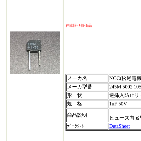
在庫限り特価品
1uf-50v
メーカ名
NCC(松尾電機
メーカ型番
245M 5002 10
形 状
逆挿入防止リ
規 格
1uF 50V
商品説明
ヒューズ内臓
ﾃﾞｰﾀｼ-ﾄ
DataSheet