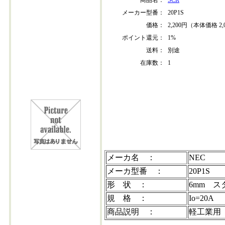
商品名：
SCR
メーカー型番：
20P1S
価格：
2,200円（本体価格 2,
ポイント還元：
1%
送料：
別途
在庫数：
1
20p1s
メーカ名 ：
NEC
メーカ型番 ：
20P1S
形 状 ：
6mm ス
規 格 ：
Io=20
商品説明 ：
軽工業用