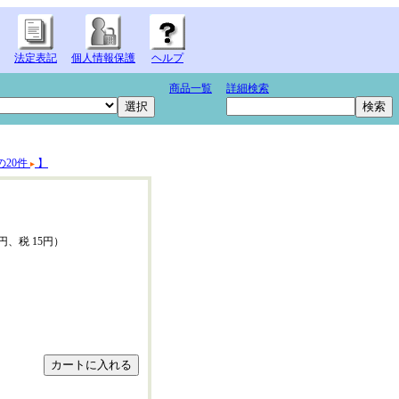
法定表記
個人情報保護
ヘルプ
商品一覧
詳細検索
の20件
】
0円、税 15円）