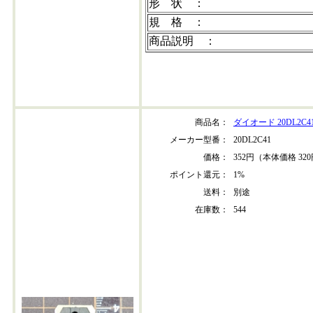
形 状 ：
規 格 ：
商品説明 ：
※写真はイメージです。
※在庫数量は変動しますので、目安としてご
商品名：
ダイオード 20DL2C4
メーカー型番：
20DL2C41
価格：
352円（本体価格 32
ポイント還元：
1%
送料：
別途
在庫数：
544
20dl2c41-202509+70