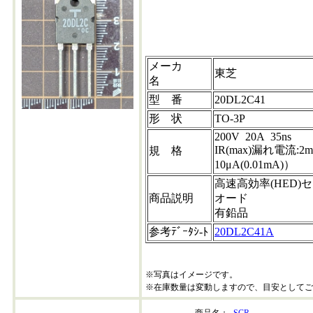
メーカ
東芝
名
型 番
20DL2C41
形 状
TO-3P
200V 20A 35ns
IR(max)漏れ電流:2m
規 格
10μA(0.01mA)）
高速高効率(HED
商品説明
オード
有鉛品
参考ﾃﾞｰﾀｼ-ﾄ
20DL2C41A
※写真はイメージです。
※在庫数量は変動しますので、目安としてご