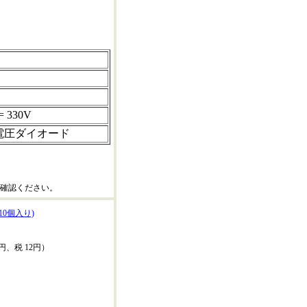
= 330V
電圧ダイオード
確認ください。
0個入り)
0円、税 12円）