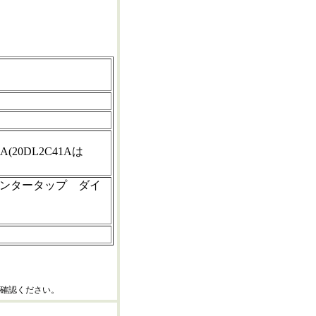
A(20DL2C41Aは
)センタータップ ダイ
確認ください。