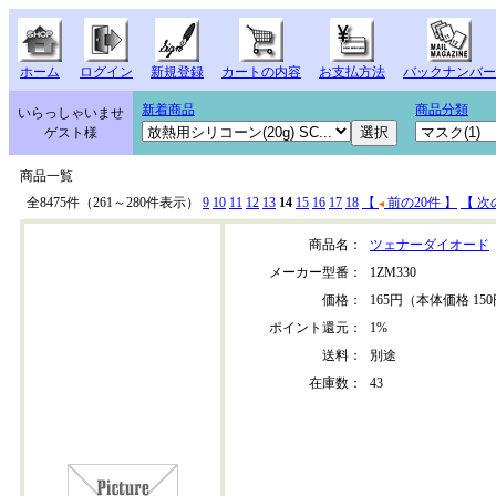
ホーム
ログイン
新規登録
カートの内容
お支払方法
バックナンバー
新着商品
商品分類
いらっしゃいませ
ゲスト様
商品一覧
全8475件（261～280件表示）
9
10
11
12
13
14
15
16
17
18
【
前の20件 】
【 次
商品名：
ツェナーダイオード
メーカー型番：
1ZM330
価格：
165円（本体価格 15
ポイント還元：
1%
送料：
別途
在庫数：
43
1zm330