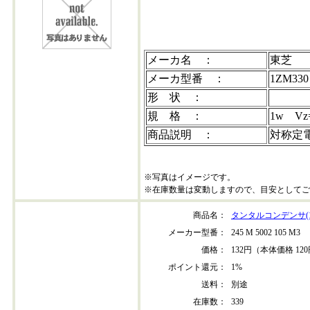
メーカ名 ：
東芝
メーカ型番 ：
1ZM330
形 状 ：
規 格 ：
1w Vz
商品説明 ：
対称定
※写真はイメージです。
※在庫数量は変動しますので、目安としてご
商品名：
タンタルコンデンサ(1
メーカー型番：
245 M 5002 105 M3
価格：
132円（本体価格 12
ポイント還元：
1%
送料：
別途
在庫数：
339