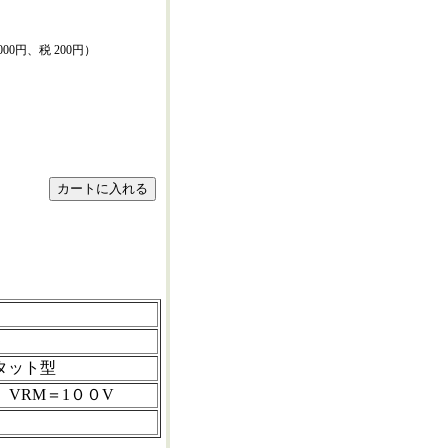
000円、税 200円）
タット型
A VRM＝1００V