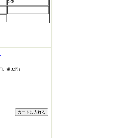
5Φ
確認ください。
1
0円、税 32円）