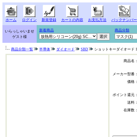
ホーム
ログイン
新規登録
カートの内容
お支払方法
バックナンバー
新着商品
商品分類
いらっしゃいませ
ゲスト様
商品分類一覧
半導体
ダイオード
SBD
ショットキーダイオード 11
商品名
メーカー型番
価格
ポイント還元
送料
在庫数