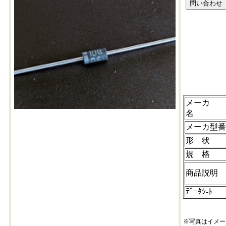
11dq06
メーカ
名
メーカ
形 状
規 格
商品説
ﾃﾞｰﾀｼ-ﾄ
※写真はイメー