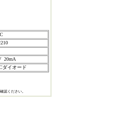
C
2210
V 20mA
BCダイオード
確認ください。