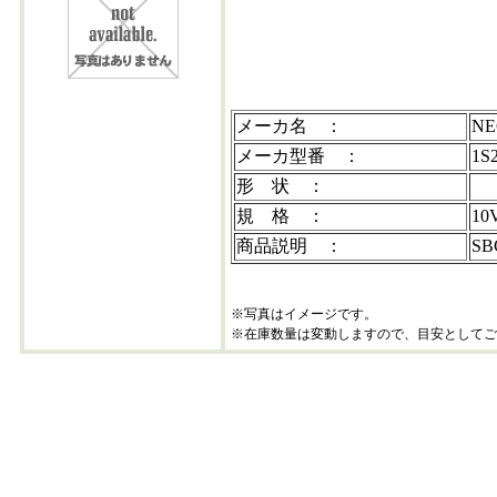
1s2210
メーカ名 ：
NE
メーカ型番 ：
1S
形 状 ：
規 格 ：
10
商品説明 ：
S
※写真はイメージです。
※在庫数量は変動しますので、目安としてご