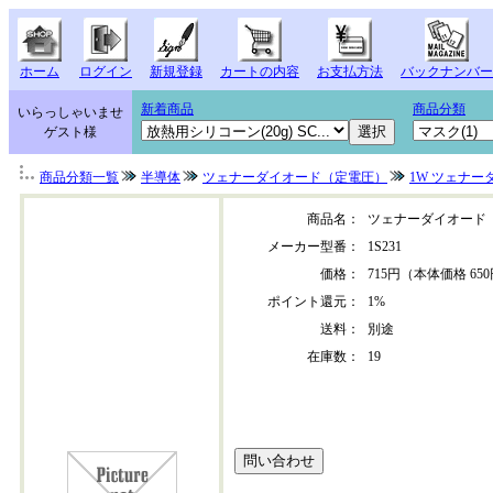
ホーム
ログイン
新規登録
カートの内容
お支払方法
バックナンバー
新着商品
商品分類
いらっしゃいませ
ゲスト様
商品分類一覧
半導体
ツェナーダイオード（定電圧）
1W ツェナー
商品名：
ツェナーダイオード
メーカー型番：
1S231
価格：
715円（本体価格 65
ポイント還元：
1%
送料：
別途
在庫数：
19