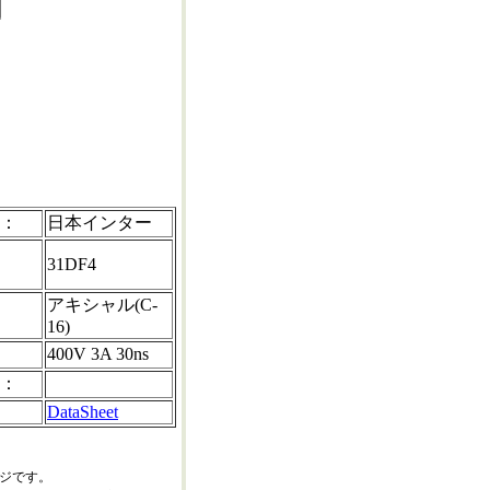
0
 ：
日本インター
31DF4
アキシャル(C-
：
16)
：
400V 3A 30ns
 ：
DataSheet
ジです。