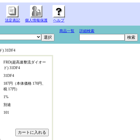
法定表記
個人情報保護
ヘルプ
商品一覧
詳細検索
 31DF4
：
FRD(超高速整流ダイオー
ド) 31DF4
：
31DF4
：
187円（本体価格 170円、
税 17円）
：
1%
：
別途
：
101