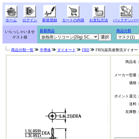
ホーム
ログイン
新規登録
カートの内容
お支払方法
バックナンバー
新着商品
商品分類
いらっしゃいませ
ゲスト様
商品分類一覧
半導体
ダイオード
FRD
FRD(超高速整流ダイオード)
商品名
メーカー型番
価格
ポイント還元
送料
在庫数