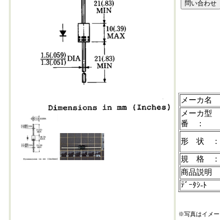
31df4-202306+4
メーカ名
メーカ型
番 ：
形 状 
規 格 
商品説明
ﾃﾞｰﾀｼ-ﾄ
※写真はイメー