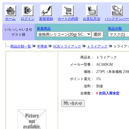
ホーム
ログイン
新規登録
カートの内容
お支払方法
バックナンバー
新着商品
商品分類
いらっしゃいませ
ゲスト様
商品分類一覧
半導体
SCR/トライアック
トライアック
トライア
商品名：
トライアック
メーカー型番：
AC16DGM
価格：
275円（本体価格 25
ポイント還元：
1%
送料：
別途
在庫数：
0
次回入荷未定
ac16dgm