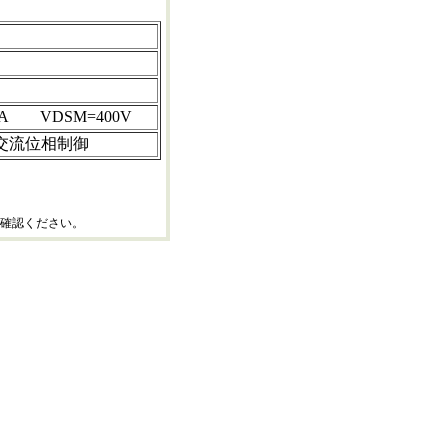
16A VDSM=400V
交流位相制御
確認ください。