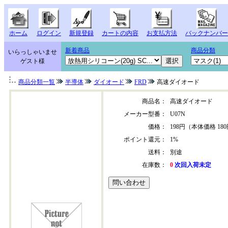
ホーム
ログイン
新規登録
カートの内容
お支払方法
バックナンバー
新着商品
商品分類
いらっしゃいませ
ゲスト様
商品分類一覧
半導体
ダイオード
FRD
高速ダイオード
商品名：
高速ダイオード
メーカー型番：
U07N
価格：
198円（本体価格 18
ポイント還元：
1%
送料：
別途
在庫数：
0
次回入荷未定
u07n