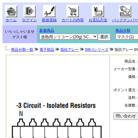
ホーム
ログイン
新規登録
カートの内容
お支払方法
バックナンバー
新着商品
商品分類
いらっしゃいませ
ゲスト様
商品分類一覧
電子部品
抵抗アレー
898-3シリーズ
抵抗アレー 898
商品名
メーカー型番
価格
ポイント還元
送料
在庫数
898-3-r220k