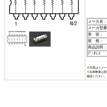
メーカ名：
メーカ型番
形 状：
規 格：
商品説明：
ﾃﾞｰﾀｼ-ﾄ
※写真はイメー
※在庫数量は変
確認ください。