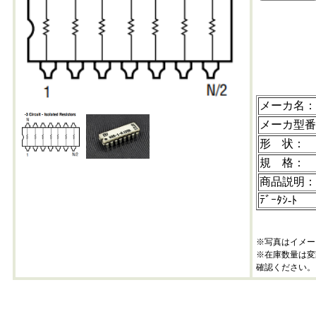
898-3-r33k
メーカ名：
メーカ型番
形 状：
規 格：
商品説明：
ﾃﾞｰﾀｼ-ﾄ
※写真はイメー
※在庫数量は変
確認ください。