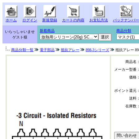
ホーム
ログイン
新規登録
カートの内容
お支払方法
バックナンバー
新着商品
商品分類
いらっしゃいませ
ゲスト様
商品分類一覧
電子部品
抵抗アレー
898-3シリーズ
抵抗アレー 898
商品名
メーカー型番
価格
ポイント還元
送料
在庫数