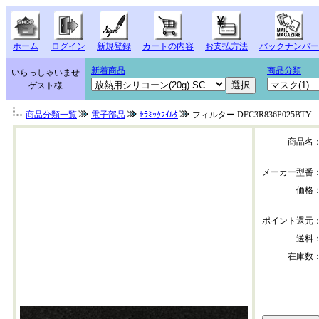
ホーム
ログイン
新規登録
カートの内容
お支払方法
バックナンバー
新着商品
商品分類
いらっしゃいませ
ゲスト様
商品分類一覧
電子部品
ｾﾗﾐｯｸﾌｲﾙﾀ
フィルター DFC3R836P025BTY
商品名
メーカー型番
価格
ポイント還元
送料
在庫数