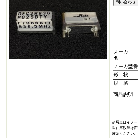
DFC3R836P025
メーカ
名
メーカ型番
形 状
規 格
商品説明
※写真はイメー
※在庫数量は変
確認ください。